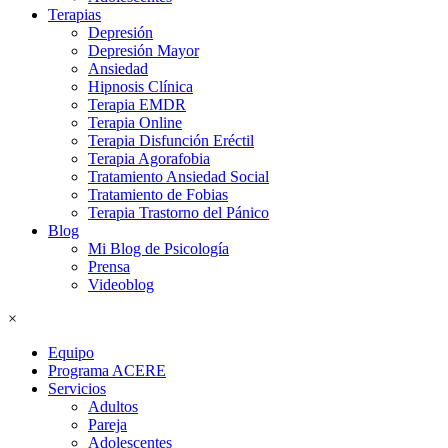
Terapias
Depresión
Depresión Mayor
Ansiedad
Hipnosis Clínica
Terapia EMDR
Terapia Online
Terapia Disfunción Eréctil
Terapia Agorafobia
Tratamiento Ansiedad Social
Tratamiento de Fobias
Terapia Trastorno del Pánico
Blog
Mi Blog de Psicología
Prensa
Videoblog
×
Equipo
Programa ACERE
Servicios
Adultos
Pareja
Adolescentes