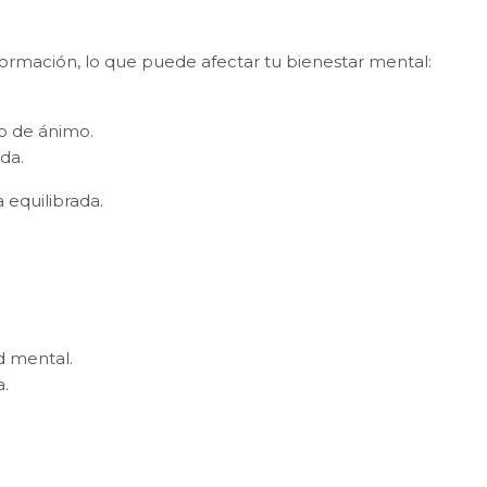
formación, lo que puede afectar tu bienestar mental:
do de ánimo.
da.
 equilibrada.
d mental.
a.