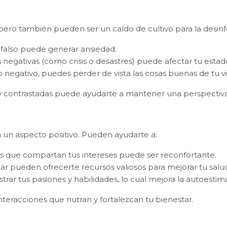
 pero también pueden ser un caldo de cultivo para la desin
o falso puede generar ansiedad.
 negativas (como crisis o desastres) puede afectar tu esta
lo negativo, puedes perder de vista las cosas buenas de tu vi
 y contrastadas puede ayudarte a mantener una perspectiva
n un aspecto positivo. Pueden ayudarte a:
o y acepto la
política de privacidad
s que compartan tus intereses puede ser reconfortante.
ar pueden ofrecerte recursos valiosos para mejorar tu salu
ostrar tus pasiones y habilidades, lo cual mejora la autoestim
nteracciones que nutran y fortalezcan tu bienestar.