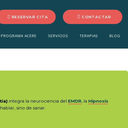
RESERVAR CITA
CONTACTAR
alud mental
PROGRAMA ACERE
SERVICIOS
TERAPIAS
BLOG
tía)
integra la neurociencia del
EMDR
, la
Hipnosis
hablar, sino de sanar.