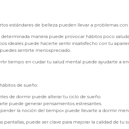
rtos estándares de belleza pueden llevar a problemas con 
na determinada manera puede provocar hábitos poco saluda
pos ideales puede hacerte sentir insatisfecho con tu aparien
s, puedes sentirte menospreciado.
rtir tiempo en cuidar tu salud mental puede ayudarte a enco
itar información o cita
 hábitos de sueño:
antes de dormir puede alterar tu ciclo de sueño.
starte puede generar pensamientos estresantes.
 «perder la noción del tiempo» puede llevarte a dormir men
as pantallas, puede ser clave para mejorar la calidad de tu 