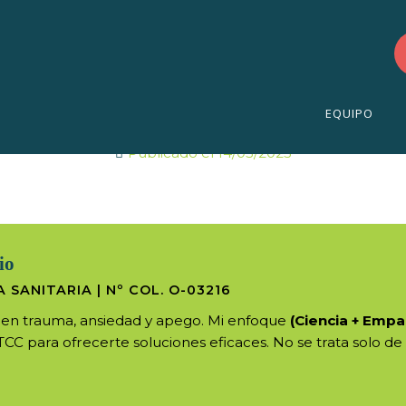
es sociales en la s
EQUIPO
Publicado el
14/05/2025
io
 SANITARIA | Nº COL. O-03216
a en trauma, ansiedad y apego. Mi enfoque
(Ciencia + Empa
 TCC para ofrecerte soluciones eficaces. No se trata solo de 