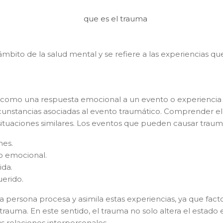
bito de la salud mental y se refiere a las experiencias que
ne como una respuesta emocional a un evento o experiencia
ircunstancias asociadas al evento traumático. Comprender 
ituaciones similares. Los eventos que pueden causar trauma
itar información o cita
nes.
mo emocional.
ida.
uerido.
persona procesa y asimila estas experiencias, ya que factor
l trauma. En este sentido, el trauma no solo altera el est
s relaciones interpersonales.