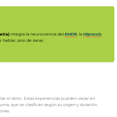
atía)
integra la neurociencia del
EMDR
, la
Hipnosis
 hablar, sino de sanar.
r el dolor. Estas experiencias pueden variar en
auma, que se clasifican según su origen y duración.
onas.