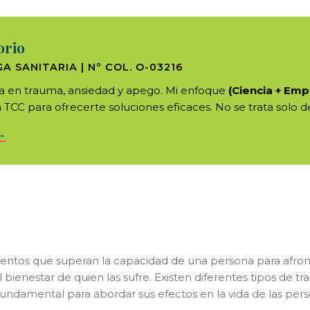
orio
A SANITARIA | Nº COL. O-03216
ta en trauma, ansiedad y apego. Mi enfoque
(Ciencia + Emp
a TCC para ofrecerte soluciones eficaces. No se trata solo de
→
entos que superan la capacidad de una persona para afronta
 bienestar de quien las sufre. Existen diferentes tipos de tr
ndamental para abordar sus efectos en la vida de las pers