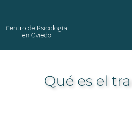
Centro de Psicología
en Oviedo
Inicio
/
Blog
/ Qué es el trauma y cómo afecta nuestra vida cotidiana
Qué es el tr