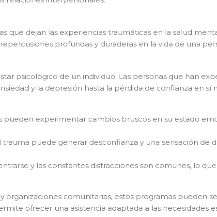
las que dejan las experiencias traumáticas en la salud menta
 repercusiones profundas y duraderas en la vida de una per
estar psicológico de un individuo. Las personas que han 
iedad y la depresión hasta la pérdida de confianza en sí m
o y acepto la
política de privacidad
 pueden experimentar cambios bruscos en su estado emocio
 trauma puede generar desconfianza y una sensación de de
entrarse y las constantes distracciones son comunes, lo q
l y organizaciones comunitarias, estos programas pueden se
mite ofrecer una asistencia adaptada a las necesidades espe